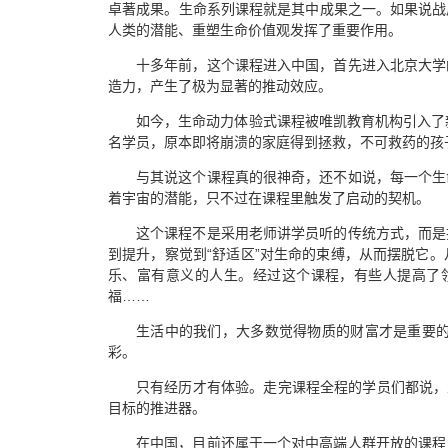
卓著成果。生命系列课程就是其中成果之一。如果说战
人类的潜能、重塑生命价值观发挥了重要作用。
十多年前，这个课程进入中国，首先进入北京大学
造力，产生了极为显著的推动效应。
如今，生命动力体验式课程被唯凯教育机构引入了新
名学员，原本即将崩溃的家庭得到拯救，不可救药的孩
与其说这个课程真的很神奇，还不如说，每一个生
着宇宙的潜能，只不过在课程里触发了启动的契机。
这个课程不是采用老师讲学员听的传统方式，而是
到提升，察觉到“舒适区”对生命的束缚，从而摆脱它
乐、富有意义的人生。经过这个课程，有些人提高了
福……
生活中的我们，大多数觉得物质的财富才是重要
彩。
只有经历才有体验。走完课程全程的学员们都说，
目标的推进器。
在中国，目前还属于一个对中高端人群开放的课程