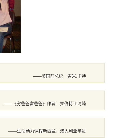
――美国前总统 吉米.卡特
――《穷爸爸富爸爸》作者 罗伯特.T.清崎
――生命动力课程新西兰、澳大利亚学员