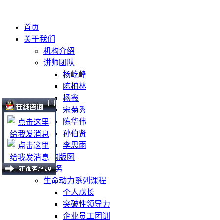
首页
关于我们
机构介绍
讲师团队
杨屹峰
陈柏林
杨鑫
宋菊秀
陈华伟
孙伯贤
李思雨
机构版图
课程及服务
生命动力系列课程
个人成长
突破性领导力
企业员工团训