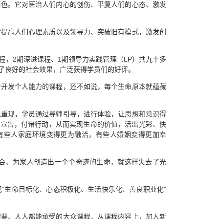
角色。它对医治人们内心的创伤、平复人们的心态、激发
对提高人们心理素质以及领导力、突破旧有模式，激发创
程，2期深进课程、1期领导力实践管理（LP）共九十多
了良好的社会效果，广泛获得学员们的好评。
个开发个人能力的课程，还不如说，每个生命原本就蕴藏
里重现，学员通过导师引导，进行体验，让思想和意识得
出宣告，付诸行动，从而实现生命的价值，活出光彩、快
有些人家庭环境变得更为融洽，有些人婚姻变得更加幸
会、为家人创造出一个个奇迹的生命，就这样失去了光
“生命目标化、心态积极化、生活快乐化、善良职业化”
需要、人人都能承受的大众课程，从课程内容上，加入新