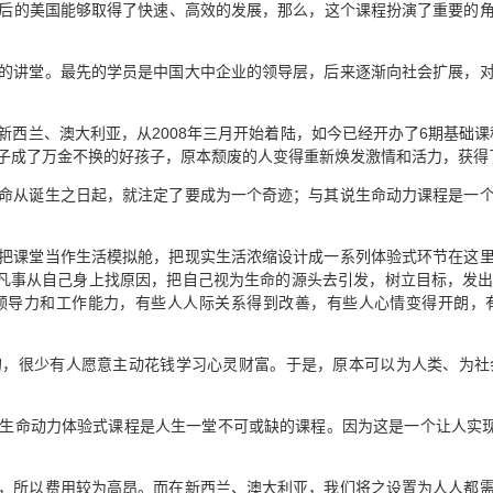
后的美国能够取得了快速、高效的发展，那么，这个课程扮演了重要的
的讲堂。最先的学员是中国大中企业的领导层，后来逐渐向社会扩展，
西兰、澳大利亚，从2008年三月开始着陆，如今已经开办了6期基础课
子成了万金不换的好孩子，原本颓废的人变得重新焕发激情和活力，获得
命从诞生之日起，就注定了要成为一个奇迹；与其说生命动力课程是一
把课堂当作生活模拟舱，把现实生活浓缩设计成一系列体验式环节在这
。凡事从自己身上找原因，把自己视为生命的源头去引发，树立目标，发
领导力和工作能力，有些人人际关系得到改善，有些人心情变得开朗，
的，很少有人愿意主动花钱学习心灵财富。于是，原本可以为人类、为社
生命动力体验式课程是人生一堂不可或缺的课程。因为这是一个让人实现
，所以费用较为高昂。而在新西兰、澳大利亚，我们将之设置为人人都