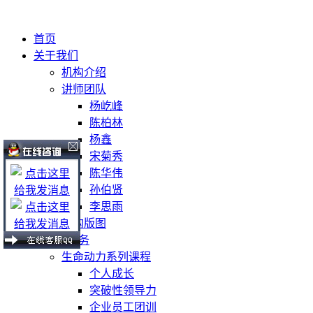
首页
关于我们
机构介绍
讲师团队
杨屹峰
陈柏林
杨鑫
宋菊秀
陈华伟
孙伯贤
李思雨
机构版图
课程及服务
生命动力系列课程
个人成长
突破性领导力
企业员工团训