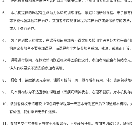
4、
唯凯教育机构将根据报名者所填写的健康情况，判断参加者参加本课程。所以
5、
本机构提供的课程有生命动力体验式训练课程、家庭和谐研讨课程、亲子教育
亦不能代替其他精神治疗，参加者不应视该课程为精神治疗或类似治疗的方法
或人士进行治疗。
6、
为了达到最大的效果，在课程期间参加者不得饮用及服用非医生处方的兴奋剂
构建议参加者不要参加课程。而课程亦非为使参加者戒烟、戒酒、戒毒而开设
7、
课程进行期间，在探索新问题或根深蒂固的信念时，参加者可能会有情绪高亢
讲人有权要求不适宜的参加者离场。
8、
报名时，请缴纳5
0
元定金，课程开始前一周，缴齐所有费用。注：费用包括场
9、
凡本机构认为不适宜参加课程者（因疾病精神状态、心理不健康，对本机构存
10、
参加者有权申请退款（但必须于课程第一天基本守则宣布后立即通知本机构。
有价值，我们承诺无条件退款。
11、
参加者交付的费用只有效于所报课程，不能转名使用。参加者因故迟到、缺席