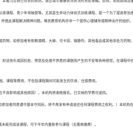
，本着为您自己负责的原则，请您填写健康状况状况时务必准确。否则，出现病情加
标准课程、青少年领袖营等。尤其是生命动力体验式训练课程，是一个为了提高参加
，并借此课程解决精神问题。唯凯教育机构亦非一个提供心理辅导或精神治疗的组织，
或药物，如参加者有依赖酒精、大麻、可卡因、镇静剂、其他毒品或其他非处方药物
。
、舒适快乐或因抗拒、愤怒及处理不熟悉的课题而产生的不安等各种感觉。在课程中
租、课程等费用，不包括课程期间可能发生的饮食、住宿费用。
在不良影响或其他原因），本机构将谢绝报名。已交纳的学费可退回。
如参加者同意遵守基本守则后，将不再享有申请退还任何课程费用之权利。）本机构在
或未能完成该课程，可于半年内重新参与课程（无需再缴费）。