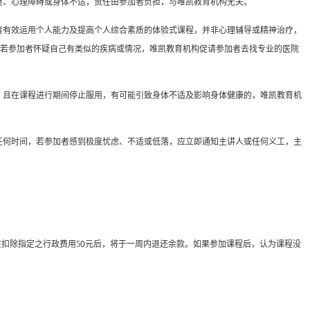
重、心理障碍或身体不适，责任由参加者负担，与唯凯教育机构无关。
者有效运用个人能力及提高个人综合素质的体验式课程，并非心理辅导或精神治疗，
若参加者怀疑自己有类似的疾病或情况，唯凯教育机构促请参加者去找专业的医院
，且在课程进行期间停止服用，有可能引致身体不适及影响身体健康的，唯凯教育机
任何时间，若参加者感到极度忧虑、不适或低落，应立即通知主讲人或任何义工，主
扣除指定之行政费用5
0
元后，将于一周内退还余款。如果参加课程后，认为课程没