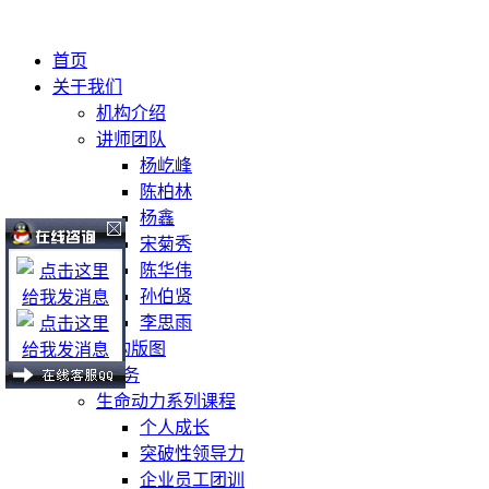
首页
关于我们
机构介绍
讲师团队
杨屹峰
陈柏林
杨鑫
宋菊秀
陈华伟
孙伯贤
李思雨
机构版图
课程及服务
生命动力系列课程
个人成长
突破性领导力
企业员工团训