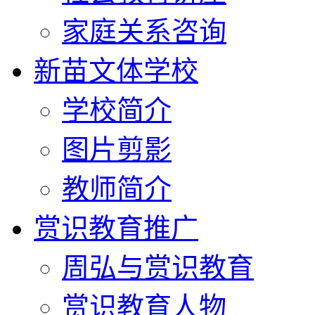
家庭关系咨询
新苗文体学校
学校简介
图片剪影
教师简介
赏识教育推广
周弘与赏识教育
赏识教育人物