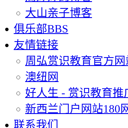
大山亲子博客
俱乐部BBS
友情链接
周弘赏识教育官方网
澳纽网
好人生 - 赏识教育
新西兰门户网站180
联系我们