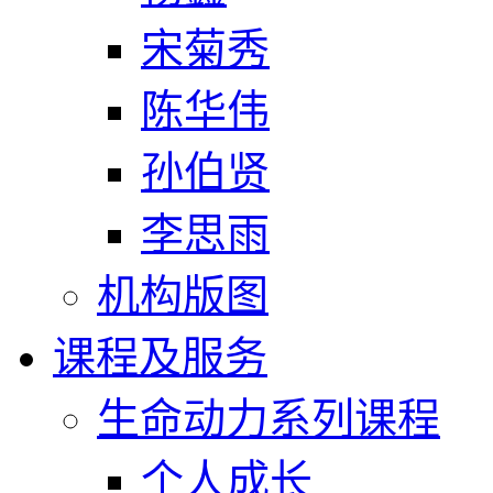
宋菊秀
陈华伟
孙伯贤
李思雨
机构版图
课程及服务
生命动力系列课程
个人成长