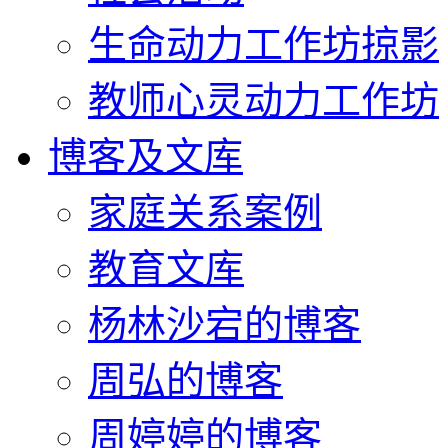
生命动力工作坊掠影
教师心灵动力工作坊
博客及文库
家庭关系案例
教育文库
杨林沙宕的博客
周弘的博客
周婷婷的博客