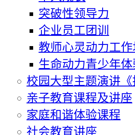
突破性领导力
企业员工团训
教师心灵动力工作
生命动力青少年体
校园大型主题演讲《
亲子教育课程及讲座
家庭和谐体验课程
社会教育讲座