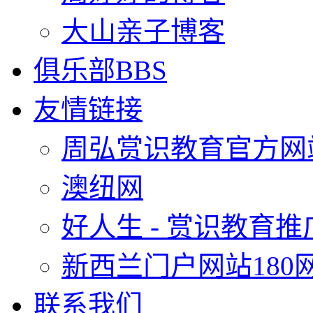
大山亲子博客
俱乐部BBS
友情链接
周弘赏识教育官方网
澳纽网
好人生 - 赏识教育
新西兰门户网站180
联系我们