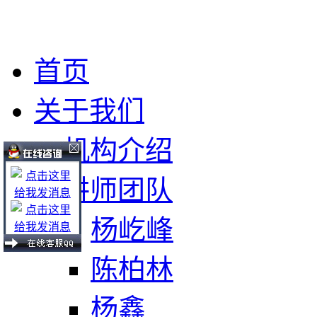
首页
关于我们
机构介绍
讲师团队
杨屹峰
陈柏林
杨鑫