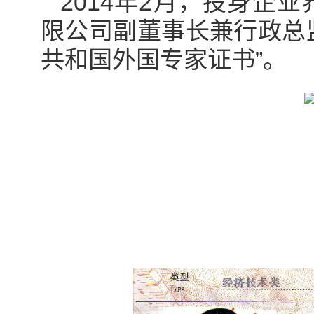
2014年2月，投身企
限公司副董事长兼行政总监
共和国外国专家证书”。