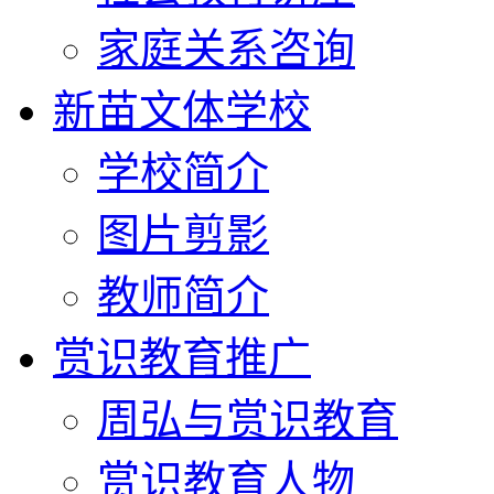
家庭关系咨询
新苗文体学校
学校简介
图片剪影
教师简介
赏识教育推广
周弘与赏识教育
赏识教育人物