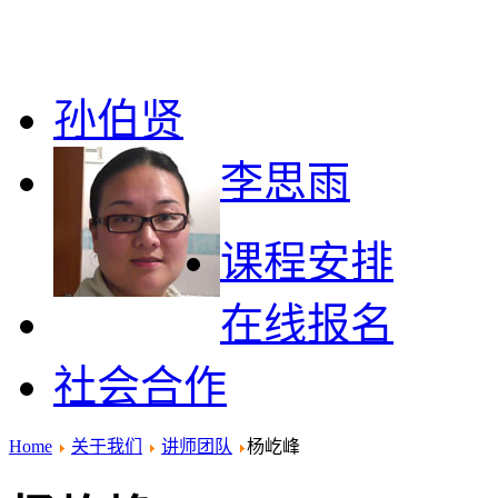
孙伯贤
李思雨
课程安排
在线报名
社会合作
Home
关于我们
讲师团队
杨屹峰