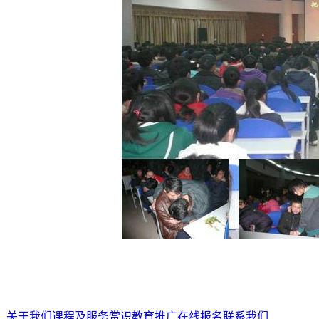
关于我们
课程及服务
赏识教育推广
在线报名
联系我们