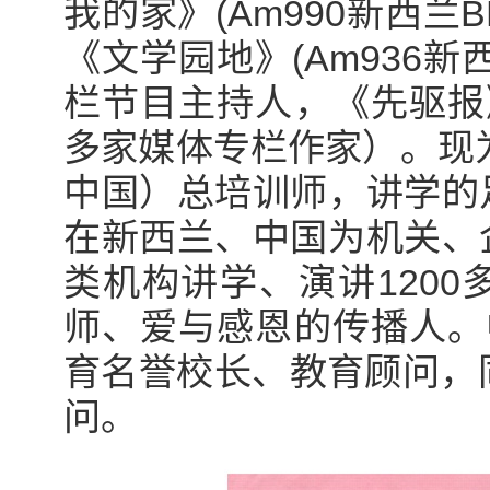
我的家》(Am990新西兰
《文学园地》(Am936
栏节目主持人，《先驱报
多家媒体专栏作家）。现为
中国）总培训师，讲学的
在新西兰、中国为机关、
类机构讲学、演讲120
师、爱与感恩的传播人。
育名誉校长、教育顾问，
问。