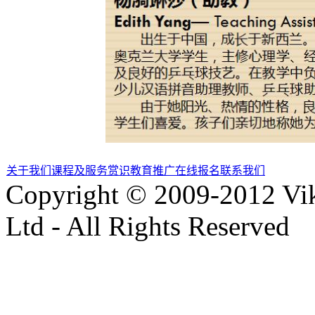
关于我们
课程及服务
赏识教育推广
在线报名
联系我们
Copyright © 2009-2012 Vik
Ltd - All Rights Reserved